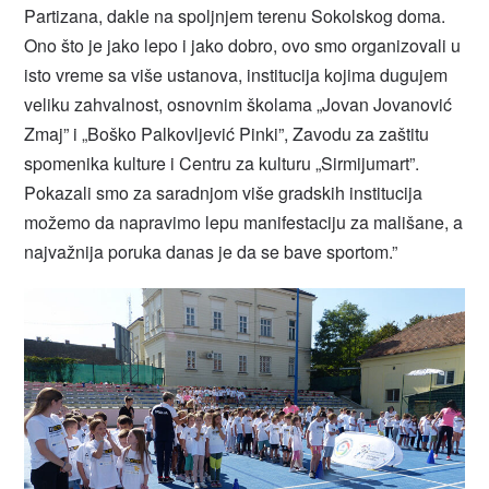
Partizana, dakle na spoljnjem terenu Sokolskog doma.
Ono što je jako lepo i jako dobro, ovo smo organizovali u
isto vreme sa više ustanova, institucija kojima dugujem
veliku zahvalnost, osnovnim školama „Jovan Jovanović
Zmaj” i „Boško Palkovljević Pinki”, Zavodu za zaštitu
spomenika kulture i Centru za kulturu „Sirmijumart”.
Pokazali smo za saradnjom više gradskih institucija
možemo da napravimo lepu manifestaciju za mališane, a
najvažnija poruka danas je da se bave sportom.”