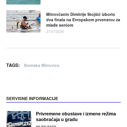
Mitrovčanin Dimitrije Stojšić izborio
dva finala na Evropskom prvenstvu za
mlađe seniore
27/07/2026
TAGS:
Sremska Mitrovica
SERVISNE INFORMACIJE
Privremene obustave i izmene režima
saobraćaja u gradu
06/08/2026