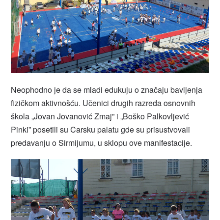
Neophodno je da se mladi edukuju o značaju bavljenja
fizičkom aktivnošću. Učenici drugih razreda osnovnih
škola „Jovan Jovanović Zmaj” i „Boško Palkovljević
Pinki” posetili su Carsku palatu gde su prisustvovali
predavanju o Sirmijumu, u sklopu ove manifestacije.