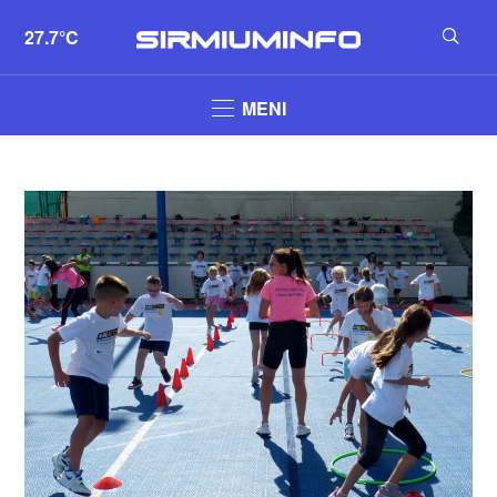
27.7°C
MENI