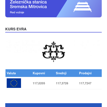
KURS EVRA
Valuta
Kupovni
Srednji
Prodajni
117,0205
117,3726
117,7247