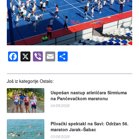
Facebook
X
Viber
Email
Share
Još iz kategorije Ostalo:
Uspešan nastup atletičara Sirmiuma
na Pančevačkom maratonu
04/08/2026
Plivački spektakl na Savi: Održan 56.
maraton Jarak–Šabac
03/08/2026