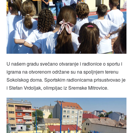
U našem gradu svečano otvaranje i radionice o sportu i
igrama na otvorenom održane su na spoljnjem terenu
Sokolskog doma. Sportskim radionicama prisustvovao je
i Stefan Vrdoljak, olimpijac iz Sremske Mitrovice.