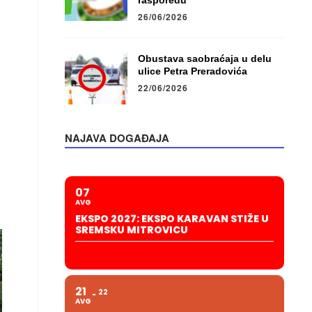
rasporedu
26/06/2026
Obustava saobraćaja u delu
ulice Petra Preradovića
22/06/2026
NAJAVA DOGAĐAJA
07
AVG
EKSPO 2027: EKSPO KARAVAN STIŽE U
SREMSKU MITROVICU
21
22
AVG