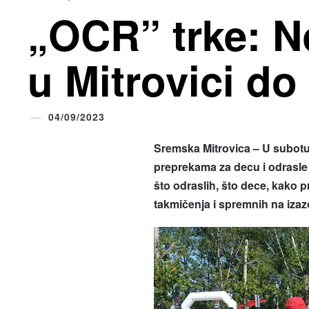
„OCR” trke: N
u Mitrovici do
04/09/2023
Sremska Mitrovica – U subotu 
preprekama za decu i odrasle 
što odraslih, što dece, kako pr
takmičenja i spremnih na izaz