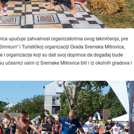
ica upućuje zahvalnost organizatorima ovog takmičenja, pre
rmium” i Turističkoj organizaciji Grada Sremska Mitrovica,
ce i organizacije koji su dali svoj doprinos da događaj bude
su učesnici osim iz Sremske Mitrovice bili i iz okolnih gradova i