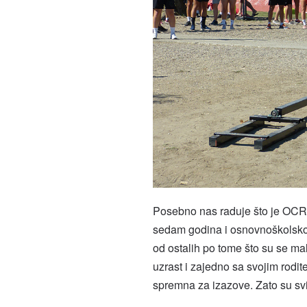
Posebno nas raduje što je OCR 
sedam godina i osnovnoškolskog
od ostalih po tome što su se mal
uzrast i zajedno sa svojim rodite
spremna za izazove. Zato su sv