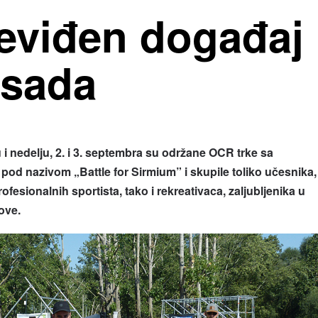
eviđen događaj
 sada
i nedelju, 2. i 3. septembra su održane OCR trke sa
pod nazivom „Battle for Sirmium” i skupile toliko učesnika,
ofesionalnih sportista, tako i rekreativaca, zaljubljenika u
ove.