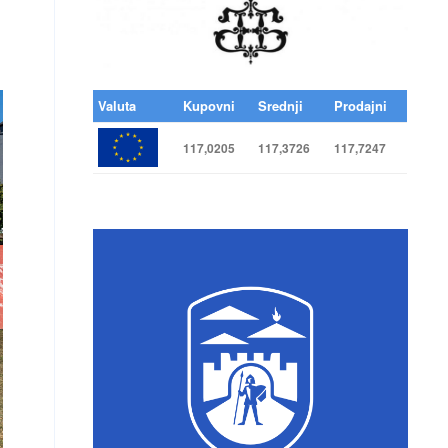
Valuta
Kupovni
Srednji
Prodajni
117,0205
117,3726
117,7247