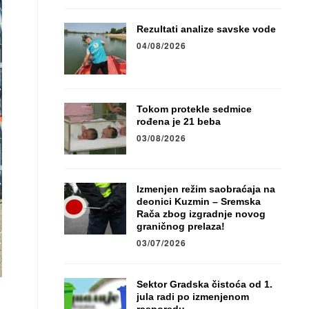
Rezultati analize savske vode
04/08/2026
Tokom protekle sedmice
rođena je 21 beba
03/08/2026
Izmenjen režim saobraćaja na
deonici Kuzmin – Sremska
Rača zbog izgradnje novog
graničnog prelaza!
03/07/2026
Sektor Gradska čistoća od 1.
jula radi po izmenjenom