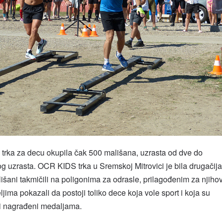
trka za decu okupila čak 500 mališana, uzrasta od dve do
 uzrasta. OCR KIDS trka u Sremskoj Mitrovici je bila drugačija
išani takmičili na poligonima za odrasle, prilagođenim za njiho
ljima pokazali da postoji toliko dece koja vole sport i koja su
i nagrađeni medaljama.