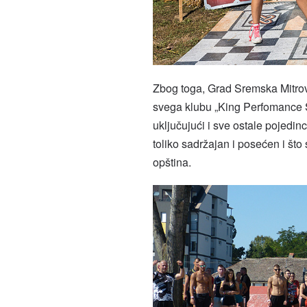
Zbog toga, Grad Sremska Mitrov
svega klubu „King Perfomance Si
uključujući i sve ostale pojedin
toliko sadržajan i posećen i što 
opština.