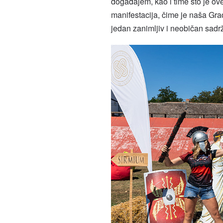
događajem, kao i time što je o
manifestacija, čime je naša Grad
jedan zanimljiv i neobičan sadrž