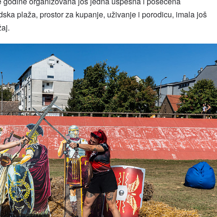
ve godine organizovana još jedna uspešna i posećena
ska plaža, prostor za kupanje, uživanje i porodicu, imala još
aj.