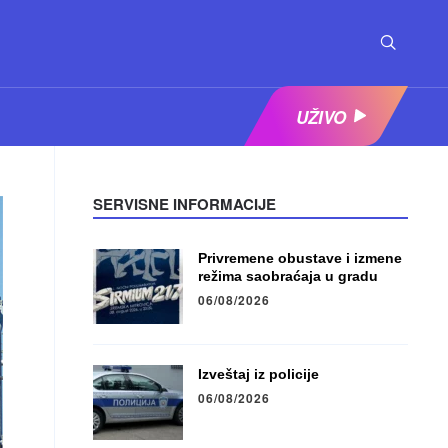
UŽIVO
SERVISNE INFORMACIJE
Privremene obustave i izmene
režima saobraćaja u gradu
06/08/2026
Izveštaj iz policije
06/08/2026