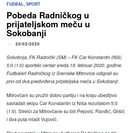
,
FUDBAL
SPORT
Pobeda Radničkog u
prijateljskom meču u
Sokobanji
20/02/2020
Sokobnja, FK Radnički (SM) – FK Car Konstantin (Niš)
5:0 (1:0) sportski centar sreda 19. februar 2020. godine.
Fudbaleri Radničkog iz Sremske Mitrovice odigrali su
prvi od dva predviđena prijateljska meča u Sokobanji.
Mitrovčani su pružili dobru partiju i na kraju ubedljivo
savladali ekipu Car Konstantin iz Niša rezultatom 5:0
(1:0). Strelci za Mitrovčane su bili Pejović, Ranđić, Glišić
i dva puta mladi Vujović.