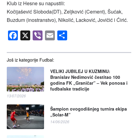
Klub iz Hesne su napustili:
Kočijašević Sloboda(DT), Zeljković (Cement), Šućak,
Buzdum (inostranstvo), Nikolić, Lacković, Jovičić i Ćirić.
Facebook
X
Viber
Email
Share
Još iz kategorije Fudbal:
VELIKI JUBILEJ U KUZMINU:
Branislav Nedimović čestitao 100
godina FK „Graničar” – Vek ponosa i
fudbalske tradicije
13/07/2026
Šampion ovogodišnjeg turnira ekipa
„Solar-M”
14/06/2026