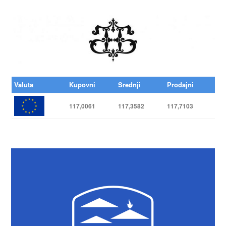
Valuta
Kupovni
Srednji
Prodajni
117,0061
117,3582
117,7103