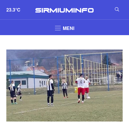
23.3°C
MENI