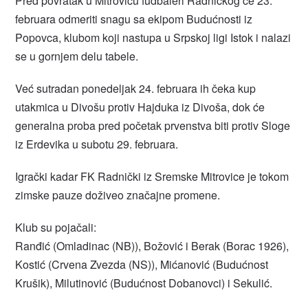
Pred povratak u Mitrovicu fudbaleri Radničkog će 23.
februara odmeriti snagu sa ekipom Budućnosti iz
Popovca, klubom koji nastupa u Srpskoj ligi Istok i nalazi
se u gornjem delu tabele.
Već sutradan ponedeljak 24. februara ih čeka kup
utakmica u Divošu protiv Hajduka iz Divoša, dok će
generalna proba pred početak prvenstva biti protiv Sloge
iz Erdevika u subotu 29. februara.
Igrački kadar FK Radnički iz Sremske Mitrovice je tokom
zimske pauze doživeo značajne promene.
Klub su pojačali:
Ranđić (Omladinac (NB)), Božović i Berak (Borac 1926),
Kostić (Crvena Zvezda (NS)), Mićanović (Budućnost
Krušik), Milutinović (Budućnost Dobanovci) i Sekulić.