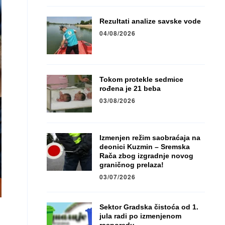
Rezultati analize savske vode
04/08/2026
Tokom protekle sedmice
rođena je 21 beba
03/08/2026
Izmenjen režim saobraćaja na
deonici Kuzmin – Sremska
Rača zbog izgradnje novog
graničnog prelaza!
03/07/2026
Sektor Gradska čistoća od 1.
jula radi po izmenjenom