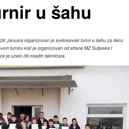
rnir u šahu
26. januara organizovan je svetosavski turnir u šahu za decu
vom turniru koji je organizovan od strane MZ Sutjeska i
e je uzelo 39 mladih takmičara.