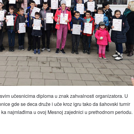
 svim učesnicima diploma u znak zahvalnosti organizatora. U
nice gde se deca druže i uče kroz igru tako da šahovski turnir
a ka najmlađima u ovoj Mesnoj zajednici u prethodnom periodu.
l
hare