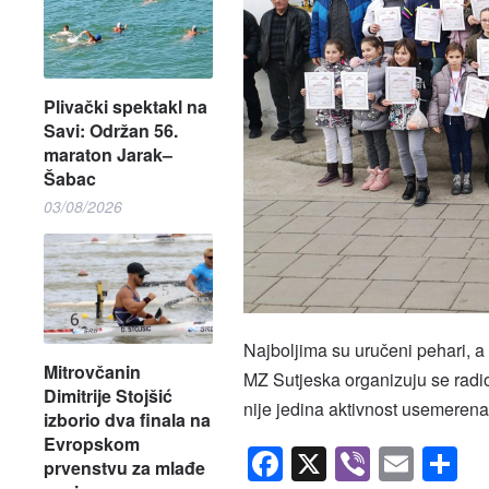
Plivački spektakl na
Savi: Održan 56.
maraton Jarak–
Šabac
03/08/2026
Najboljima su uručeni pehari, a
Mitrovčanin
MZ Sutjeska organizuju se radio
Dimitrije Stojšić
nije jedina aktivnost usemeren
izborio dva finala na
Evropskom
Facebook
X
Viber
Emai
S
prvenstvu za mlađe