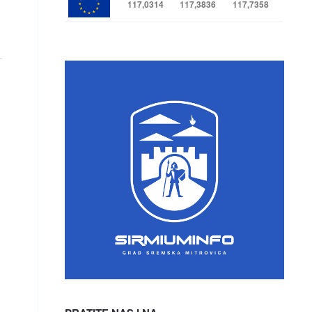
117,0314
117,3836
117,7358