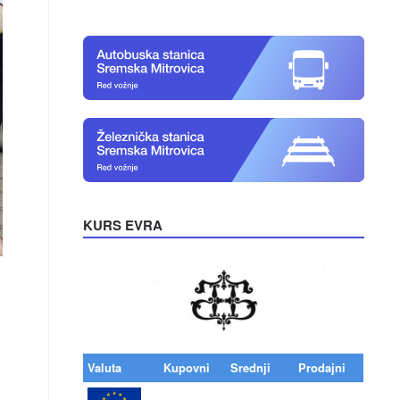
KURS EVRA
Valuta
Kupovni
Srednji
Prodajni