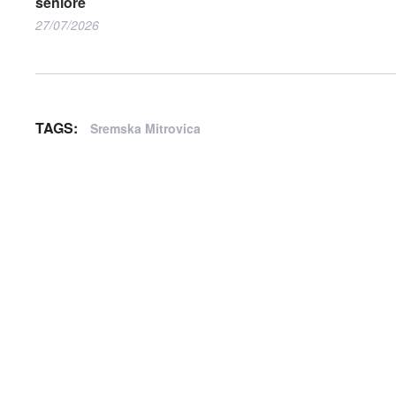
seniore
27/07/2026
TAGS:
Sremska Mitrovica