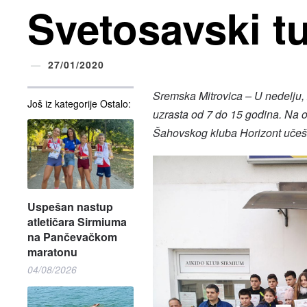
Svetosavski tu
27/01/2020
Sremska Mitrovica – U nedelju, 
Još iz kategorije Ostalo:
uzrasta od 7 do 15 godina. Na o
Šahovskog kluba Horizont učešć
Uspešan nastup
atletičara Sirmiuma
na Pančevačkom
maratonu
04/08/2026