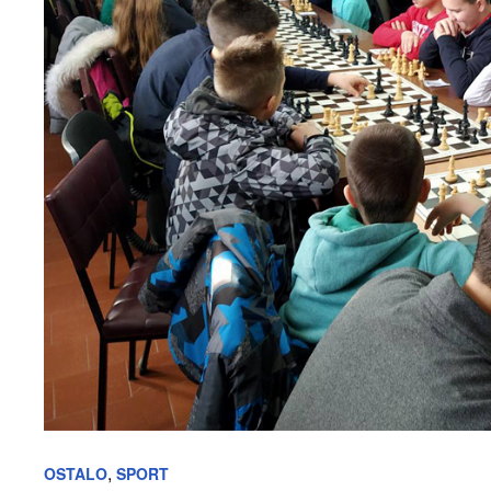
,
OSTALO
SPORT