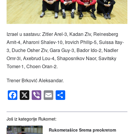
Izrael u sastavu: Zitler Arel-3, Kadan Ziv, Reinesberg
Amit-4, Aharoni Shalev-10, Irovich Philip-5, Suissa Itay-
3, Duche Osher Ziv, Gara Guy-3, Bador Ido-2, Nadler
Omr-3i, Axebrud Lou-4, Shaposnikov Naor, Savitsky
Tomer-1, Choen Oran-2.
Trener Brković Aleksandar.
Facebook
X
Viber
Email
Share
Još iz kategorije Rukomet:
Rukometašice Srema preokretom