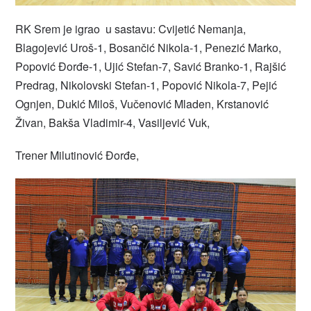
RK Srem je igrao u sastavu: Cvijetić Nemanja,
Blagojević Uroš-1, Bosančić Nikola-1, Penezić Marko,
Popović Đorđe-1, Ujić Stefan-7, Savić Branko-1, Rajšić
Predrag, Nikolovski Stefan-1, Popović Nikola-7, Pejić
Ognjen, Dukić Miloš, Vučenović Mladen, Krstanović
Živan, Bakša Vladimir-4, Vasiljević Vuk,
Trener Milutinović Đorđe,