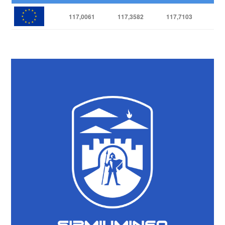
117,0061
117,3582
117,7103