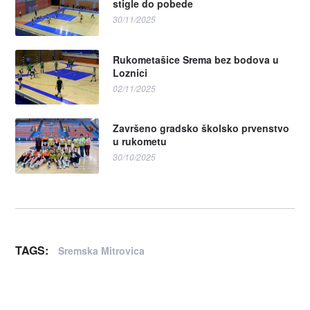
stigle do pobede
30/11/2025
Rukometašice Srema bez bodova u
Loznici
02/11/2025
Završeno gradsko školsko prvenstvo
u rukometu
30/10/2025
TAGS:
Sremska Mitrovica