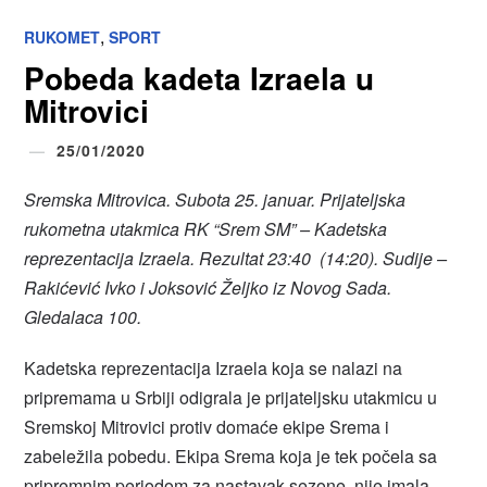
,
RUKOMET
SPORT
Pobeda kadeta Izraela u
Mitrovici
25/01/2020
Sremska Mitrovica. Subota 25. januar. Prijateljska
rukometna utakmica RK “Srem SM” – Kadetska
reprezentacija Izraela. Rezultat 23:40 (14:20). Sudije –
Rakićević Ivko i Joksović Željko iz Novog Sada.
Gledalaca 100.
Kadetska reprezentacija Izraela koja se nalazi na
pripremama u Srbiji odigrala je prijateljsku utakmicu u
Sremskoj Mitrovici protiv domaće ekipe Srema i
zabeležila pobedu. Ekipa Srema koja je tek počela sa
pripremnim periodom za nastavak sezone, nije imala