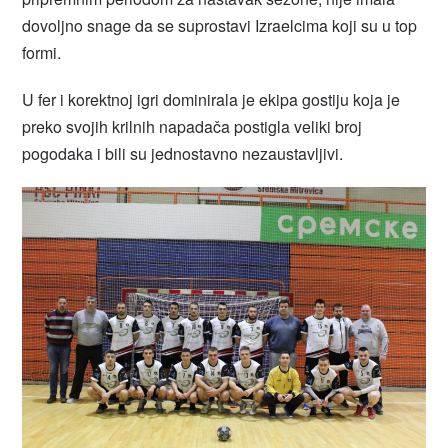
dovoljno snage da se suprostavi Izraelcima koji su u top
formi.
U fer i korektnoj igri dominirala je ekipa gostiju koja je
preko svojih krilnih napadača postigla veliki broj
pogodaka i bili su jednostavno nezaustavljivi.