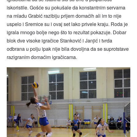
iskoristile. Gošće su pokušale da konstantnim servama
na mladu Grabić razibiju prijem domaćih ali im to nije
uspelo i Sremice su i ovaj set lako privele kraju. Roda je
igrala mnogo bolje nego što to rezultat pokazuje. Dobar
blok dve visoke igračice Stanković i Janjić i tvrda
odbrana u polju ipak nije bila dovoljna da se suprotstave
razigranim domaćim igračicama.