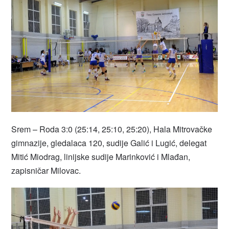
Srem – Roda 3:0 (25:14, 25:10, 25:20), Hala Mitrovačke
gimnazije, gledalaca 120, sudije Galić i Lugić, delegat
Mitić Miodrag, linijske sudije Marinković i Mlađan,
zapisničar Milovac.