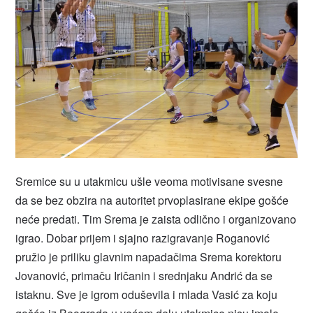
Sremice su u utakmicu ušle veoma motivisane svesne
da se bez obzira na autoritet prvoplasirane ekipe gošće
neće predati. Tim Srema je zaista odlično i organizovano
igrao. Dobar prijem i sjajno razigravanje Roganović
pružio je priliku glavnim napadačima Srema korektoru
Jovanović, primaču Iričanin i srednjaku Andrić da se
istaknu. Sve je igrom oduševila i mlada Vasić za koju