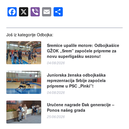
Facebook
X
Viber
Email
Share
Još iz kategorije Odbojka:
Sremice upalile motore: Odbojkašice
GŽOK „Srem” započele pripreme za
novu superligašku sezonu!
04/08/2026
Juniorska ženska odbojkaška
reprezentacija Srbije započela
pripreme u PSC „Pinki”!
04/08/2026
Uručene nagrade Đak generacije –
Ponos našeg grada
25/06/2026