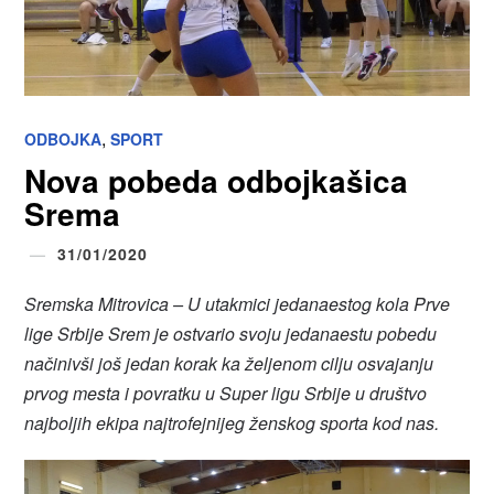
,
ODBOJKA
SPORT
Nova pobeda odbojkašica
Srema
31/01/2020
Sremska Mitrovica – U utakmici jedanaestog kola Prve
lige Srbije Srem je ostvario svoju jedanaestu pobedu
načinivši još jedan korak ka željenom cilju osvajanju
prvog mesta i povratku u Super ligu Srbije u društvo
najboljih ekipa najtrofejnijeg ženskog sporta kod nas.