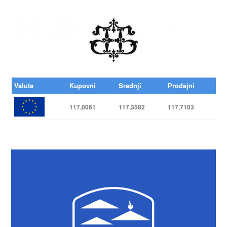
Valuta
Kupovni
Srednji
Prodajni
117,0061
117,3582
117,7103