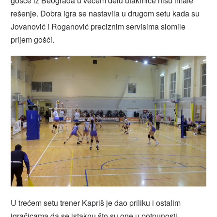
gošće iz Beograda u većem delu utakmice nisu imale
rešenje. Dobra igra se nastavila u drugom setu kada su
Jovanović i Roganović preciznim servisima slomile
prijem gošći.
U trećem setu trener Kapriš je dao priliku i ostalim
igračicama da se istaknu što su one u potpunosti