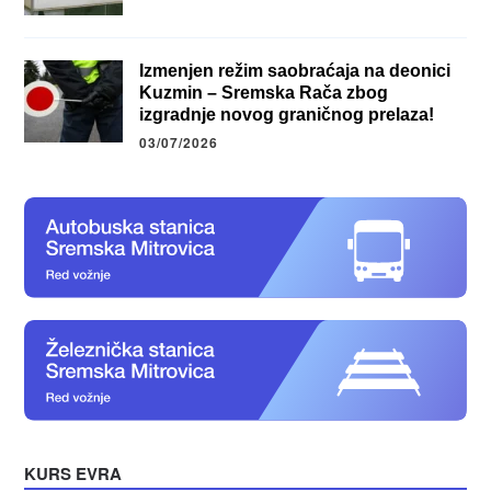
Izmenjen režim saobraćaja na deonici
Kuzmin – Sremska Rača zbog
izgradnje novog graničnog prelaza!
03/07/2026
KURS EVRA