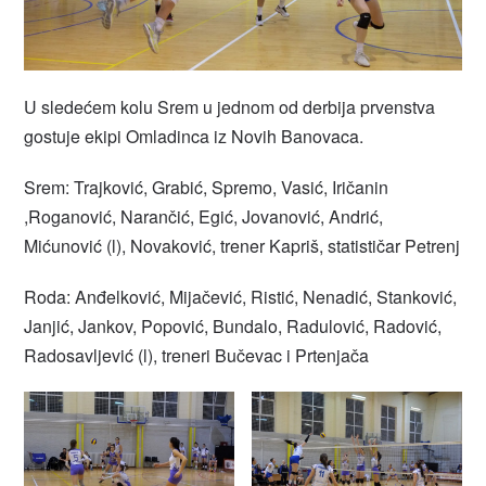
U sledećem kolu Srem u jednom od derbija prvenstva
gostuje ekipi Omladinca iz Novih Banovaca.
Srem: Trajković, Grabić, Spremo, Vasić, Iričanin
,Roganović, Narančić, Egić, Jovanović, Andrić,
Mićunović (l), Novaković, trener Kapriš, statističar Petrenj
Roda: Anđelković, Mijačević, Ristić, Nenadić, Stanković,
Janjić, Jankov, Popović, Bundalo, Radulović, Radović,
Radosavljević (l), treneri Bučevac i Prtenjača