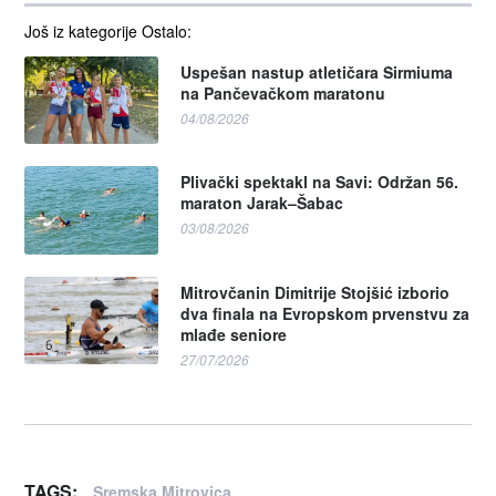
Još iz kategorije Ostalo:
Uspešan nastup atletičara Sirmiuma
na Pančevačkom maratonu
04/08/2026
Plivački spektakl na Savi: Održan 56.
maraton Jarak–Šabac
03/08/2026
Mitrovčanin Dimitrije Stojšić izborio
dva finala na Evropskom prvenstvu za
mlađe seniore
27/07/2026
TAGS:
Sremska Mitrovica