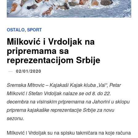
,
OSTALO
SPORT
Milković i Vrdoljak na
pripremama sa
reprezentacijom Srbije
02/01/2020
Sremska Mitrovic – Kajakaši Kajak kluba „Val”, Petar
Milković i Stefan Vrdoljak nalaze se od 8. do 22.
decembra na visinskim pripremama na Jahorini u sklopu
priprema kajakaške reprezentacije Srbije za novu
sezonu.
Milković i Vrdoljak su na spisku takmičara na koje računa