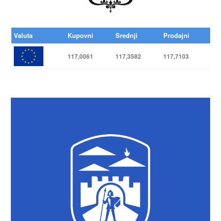
Valuta
Kupovni
Srednji
Prodajni
117,0061
117,3582
117,7103