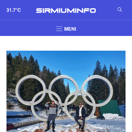
31.7°C
MENI