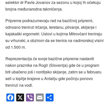
selektor dr Pavle Jovanov za sezonu u kojoj ih očekuju
brojna međunarodna takmičenja.
Pripreme podrazumevaju rad na bazičnoj pripremi,
odnosno treninzi trčanja, teretanu, plivanje, skijanje i
kajakaški ergometri. Uslovi u kojima Mitrovčani treniraju
su vrhunski, s obzirom da se trenira na nadmorskoj visini
od 1.500 m.
Reprezentacija će svoje bazične pripreme nastaviti
nakon praznika na Rogli (Slovenija) gde će u program
biti ubačeno još i nordijsko skijanje, zatim se u februaru
seli u toplije krajeve u Antaliju gde počinju ponovo
treninzi na vodi.
Facebook
X
Viber
Email
Share