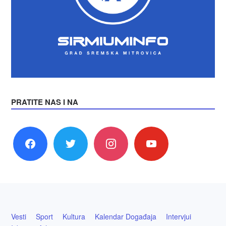
PRATITE NAS I NA
facebook
twitter
instagram
youtube
Vesti
Sport
Kultura
Kalendar Događaja
Intervjui