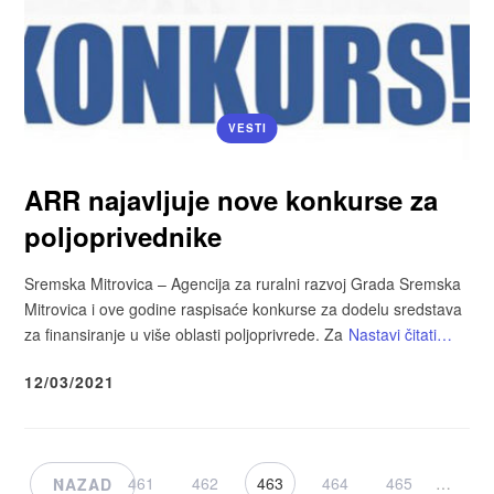
VESTI
ARR najavljuje nove konkurse za
poljoprivednike
Sremska Mitrovica – Agencija za ruralni razvoj Grada Sremska
Mitrovica i ove godine raspisaće konkurse za dodelu sredstava
za finansiranje u više oblasti poljoprivrede. Za
Nastavi čitati…
12/03/2021
1
…
461
462
463
464
465
…
NAZAD