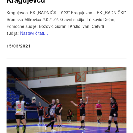
Kragujevac. FK „RADNIČKI 1923” Kragujevac – FK „RADNIČKI”
Sremska Mitrovica 2:0 /1:0/. Glavni sudija: Trifković Dejan;
Pomoćne sudije: Božović Goran i Krstić Ivan; Četvrti
sudija:
Nastavi čitati…
15/03/2021