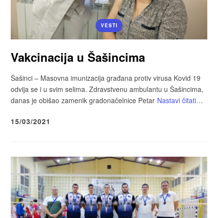
VESTI
Vakcinacija u Šašincima
Šašinci – Masovna imunizacija građana protiv virusa Kovid 19
odvija se i u svim selima. Zdravstvenu ambulantu u Šašincima,
danas je obišao zamenik gradonačelnice Petar
Nastavi čitati…
15/03/2021