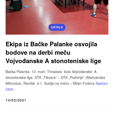
OSTALO
Ekipa iz Bačke Palanke osvojila
bodove na derbi meču
Vojvođanske A stonoteniske lige
Bačka Palanka. 13. mart. Trinaesto kolo Vojvođanske A
stonoteniske lige. STK „Tikvara” – STK „Podrinje” (Mačvanska
Mitrovica). Reultat 4:1. Sudija na meču – Milan Fodora
Nastavi
čitati…
14/03/2021