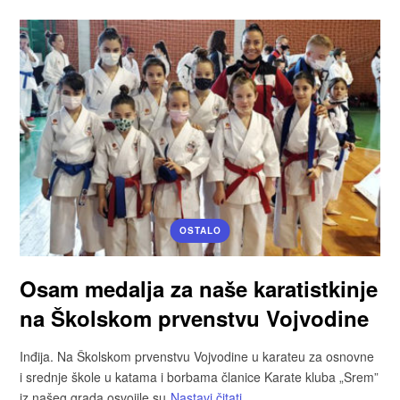
OSTALO
Osam medalja za naše karatistkinje
na Školskom prvenstvu Vojvodine
Inđija. Na Školskom prvenstvu Vojvodine u karateu za osnovne
i srednje škole u katama i borbama članice Karate kluba „Srem”
iz našeg grada osvojile su
Nastavi čitati…