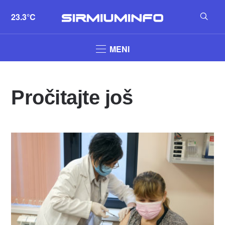
23.3°C
MENI
Pročitajte još