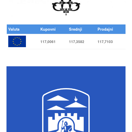
Valuta
Kupovni
Srednji
Prodajni
117,0061
117,3582
117,7103