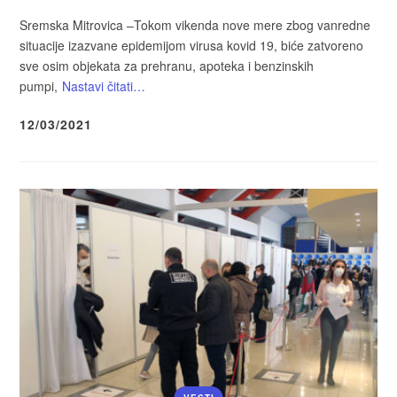
Sremska Mitrovica –Tokom vikenda nove mere zbog vanredne
situacije izazvane epidemijom virusa kovid 19, biće zatvoreno
sve osim objekata za prehranu, apoteka i benzinskih
pumpi,
Nastavi čitati…
12/03/2021