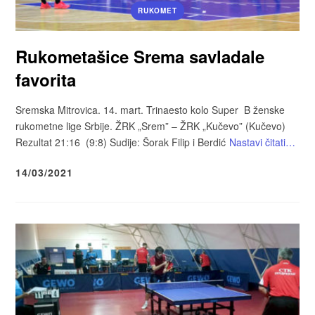
RUKOMET
Rukometašice Srema savladale
favorita
Sremska Mitrovica. 14. mart. Trinaesto kolo Super B ženske
rukometne lige Srbije. ŽRK „Srem” – ŽRK „Kučevo” (Kučevo)
Rezultat 21:16 (9:8) Sudije: Šorak Filip i Berdić
Nastavi čitati…
14/03/2021