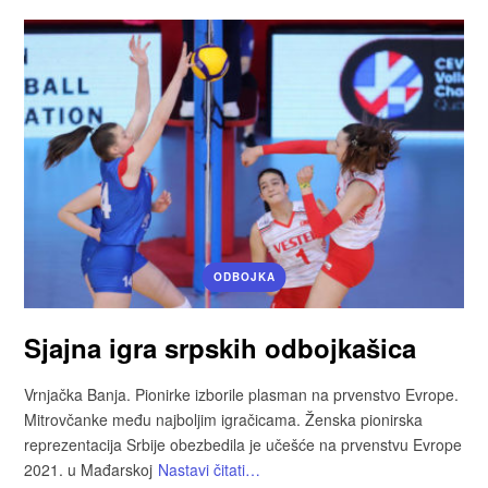
ODBOJKA
Sjajna igra srpskih odbojkašica
Vrnjačka Banja. Pionirke izborile plasman na prvenstvo Evrope.
Mitrovčanke među najboljim igračicama. Ženska pionirska
reprezentacija Srbije obezbedila je učešće na prvenstvu Evrope
2021. u Mađarskoj
Nastavi čitati…