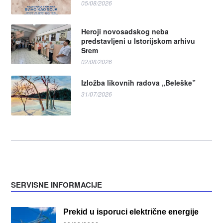
05/08/2026
Heroji novosadskog neba
predstavljeni u Istorijskom arhivu
Srem
02/08/2026
Izložba likovnih radova „Beleške”
31/07/2026
SERVISNE INFORMACIJE
Prekid u isporuci električne energije