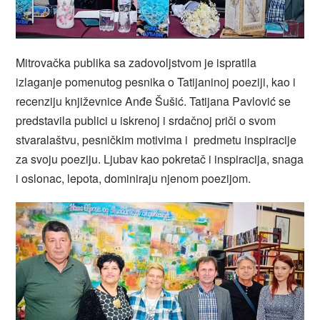
Mitrovačka publika sa zadovoljstvom je ispratila
izlaganje pomenutog pesnika o Tatijaninoj poeziji, kao i
recenziju književnice Anđe Šušić. Tatijana Pavlović se
predstavila publici u iskrenoj i srdačnoj priči o svom
stvaralaštvu, pesničkim motivima i predmetu inspiracije
za svoju poeziju. Ljubav kao pokretač i inspiracija, snaga
i oslonac, lepota, dominiraju njenom poezijom.