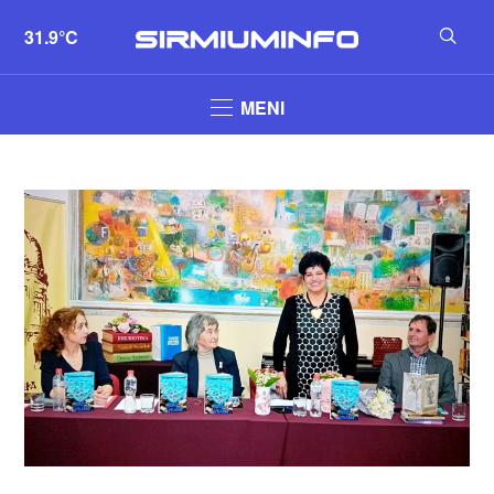
31.9°C
MENI