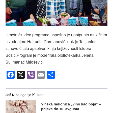
Umetnički deo programa uspešno je upotpunio muzičkim
izvođenjem Hajrudin Durmanović, dok je Tatijanine
stihove čitala apsolventkinja književnosti Isidora
Božić.Program je moderirala bibliotekarka Jelena
Šuljmanac Milošević.
Facebook
X
Viber
Email
Share
Još iz kategorije Kultura:
Vinska radionica „Vino kao boja” –
prijave do 10. avgusta