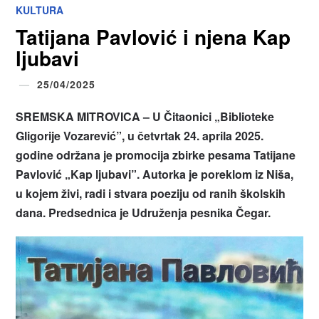
KULTURA
Tatijana Pavlović i njena Kap
ljubavi
25/04/2025
SREMSKA MITROVICA – U Čitaonici „Biblioteke
Gligorije Vozarević”, u četvrtak 24. aprila 2025.
godine održana je promocija zbirke pesama Tatijane
Pavlović „Kap ljubavi”. Autorka je poreklom iz Niša,
u kojem živi, radi i stvara poeziju od ranih školskih
dana. Predsednica je Udruženja pesnika Čegar.