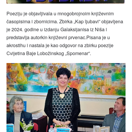
Poeziju je objavljivala u mnogobrojnoim književnim
časopisima i zbornicima. Zbirka „Kap ljubavi” objavljena
je 2024. godine u izdanju Galaksijanisa iz Niša i
predstavlja autorkin književni prvenac.Pisana je u
akrostihu i nastala je kao odgovor na zbirku poezije
Cvijetina Baje Lobožinskog „Spomenar”.