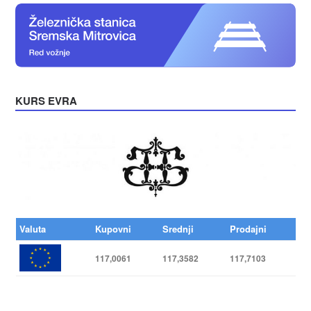
KURS EVRA
Valuta
Kupovni
Srednji
Prodajni
117,0061
117,3582
117,7103