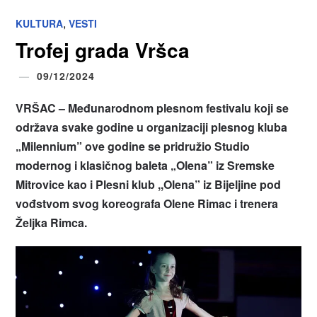
,
KULTURA
VESTI
Trofej grada Vršca
09/12/2024
VR
ŠAC
– Međunarodnom plesnom festivalu koji se
održava svake godine u organizaciji plesnog kluba
„
Milennium
”
ove godine se pridružio Studio
modernog i klasičnog baleta
„
Olena
”
iz Sremske
Mitrovice kao i Plesni klub ,,Olena
”
iz Bijeljine pod
vođstvom svog koreografa Olene Rimac i trenera
Željka Rimca.