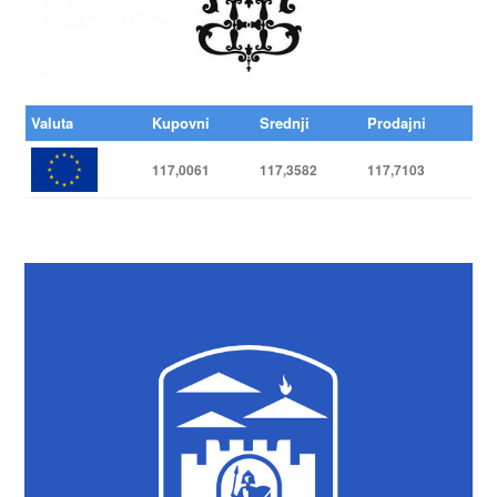
Valuta
Kupovni
Srednji
Prodajni
117,0061
117,3582
117,7103