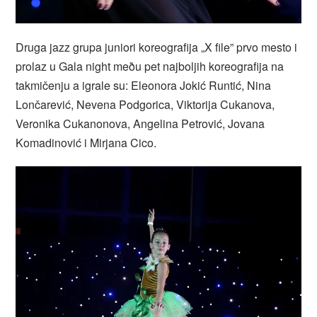
Druga jazz grupa juniori koreografija „X file” prvo mesto i
prolaz u Gala night meðu pet najboljih koreografija na
takmičenju a igrale su: Eleonora Jokić Runtić, Nina
Lončarević, Nevena Podgorica, Viktorija Cukanova,
Veronika Cukanonova, Angelina Petrović, Jovana
Komadinović i Mirjana Cico.