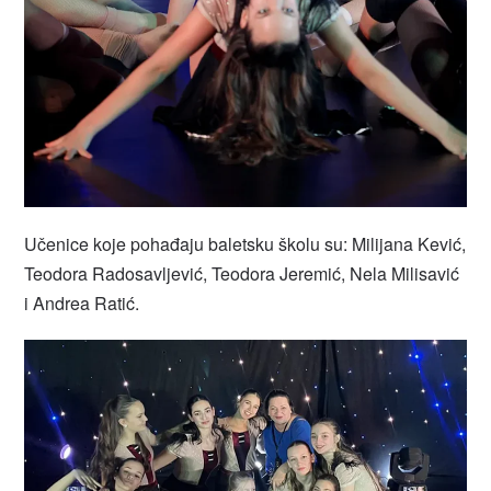
Učenice koje pohađaju baletsku školu su: Milijana Kević,
Teodora Radosavljević, Teodora Jeremić, Nela Milisavić
i Andrea Ratić.