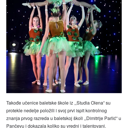
Takođe učenice baletske škole iz ,,Studia Olena” su
protekle nedelje položili i svoj prvi ispit kontrolnog
znanja prvog razreda u baletskoj školi ,,Dimitrije Parlić” u
Pančevu i dokazala koliko su vredni i talentovani.