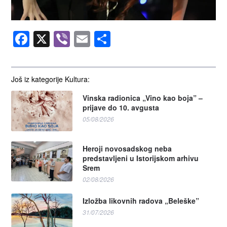
Facebook
X
Viber
Email
Share
Još iz kategorije Kultura:
Vinska radionica „Vino kao boja” –
prijave do 10. avgusta
05/08/2026
Heroji novosadskog neba
predstavljeni u Istorijskom arhivu
Srem
02/08/2026
Izložba likovnih radova „Beleške”
31/07/2026