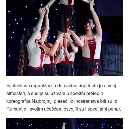
Fantastična organizacija domaćina doprinela je divnoj
atmosferi, a sudije su uživale u spektru prelepih
koreografija.Najbrojniji plesaći iz inostranstva bili su Iz
Rumunije i svojim učešćem osvojili su i specijalni pehar.