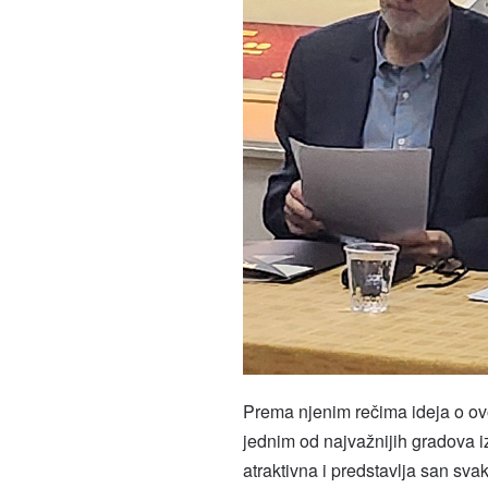
Prema njenim rečima ideja o ovoj
jednim od najvažnijih gradova iz
atraktivna i predstavlja san sva