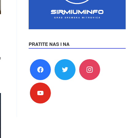
PRATITE NAS I NA
e
facebook
twitter
instagram
youtube