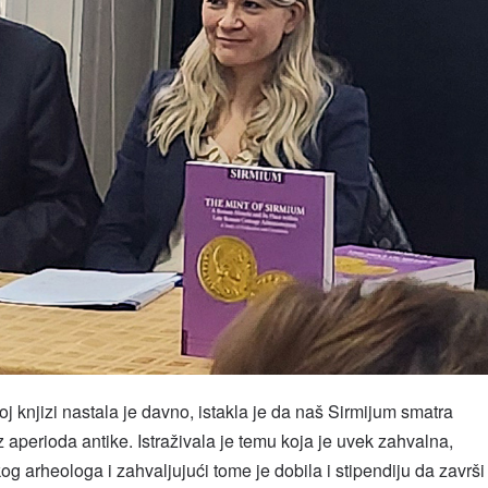
 knjizi nastala je davno, istakla je da naš Sirmijum smatra
 aperioda antike. Istraživala je temu koja je uvek zahvalna,
kog arheologa i zahvaljujući tome je dobila i stipendiju da završi