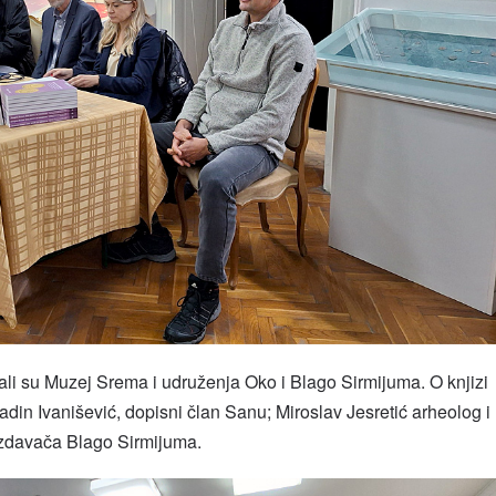
ali su Muzej Srema i udruženja Oko i Blago Sirmijuma. O knjizi
jadin Ivanišević, dopisni član Sanu; Miroslav Jesretić arheolog i
izdavača Blago Sirmijuma.