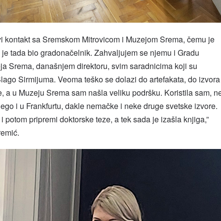
vi kontakt sa Sremskom Mitrovicom i Muzejom Srema, čemu je
 je tada bio gradonačelnik. Zahvaljujem se njemu i Gradu
ja Srema, današnjem direktoru, svim saradnicima koji su
lago Sirmijuma. Veoma teško se dolazi do artefakata, do izvora
je, a u Muzeju Srema sam našla veliku podršku. Koristila sam, n
ego i u Frankfurtu, dakle nemačke i neke druge svetske izvore.
i potom pripremi doktorske teze, a tek sada je izašla knjiga,”
remić.