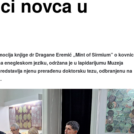
ici novca u
ija knjige dr Dragane Eremić „Mint of Sirmium
” o
kovnic
a enegleskom jeziku, održana je u lapidarijumu Muzeja
edstavlja njenu prerađenu doktorsku tezu, odbranjenu na
.