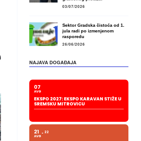
03/07/2026
Sektor Gradska čistoća od 1.
jula radi po izmenjenom
rasporedu
26/06/2026
i
NAJAVA DOGAĐAJA
07
AVG
EKSPO 2027: EKSPO KARAVAN STIŽE U
SREMSKU MITROVICU
21
22
AVG