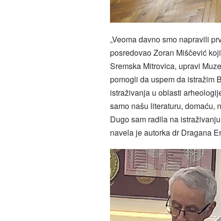
„Veoma davno smo napravili pr
posredovao Zoran Miščević koji
Sremska Mitrovica, upravi Muze
pomogli da uspem da istražim B
istraživanja u oblasti arheologi
samo našu literaturu, domaću, n
Dugo sam radila na istraživanju 
navela je autorka dr Dragana E