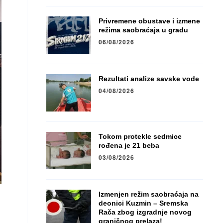
Privremene obustave i izmene
režima saobraćaja u gradu
06/08/2026
Rezultati analize savske vode
04/08/2026
Tokom protekle sedmice
rođena je 21 beba
03/08/2026
Izmenjen režim saobraćaja na
deonici Kuzmin – Sremska
Rača zbog izgradnje novog
graničnog prelaza!