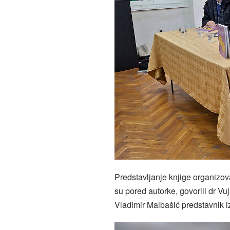
Predstavljanje knjige organizov
su pored autorke, govorili dr Vu
Vladimir Malbašić predstavnik 