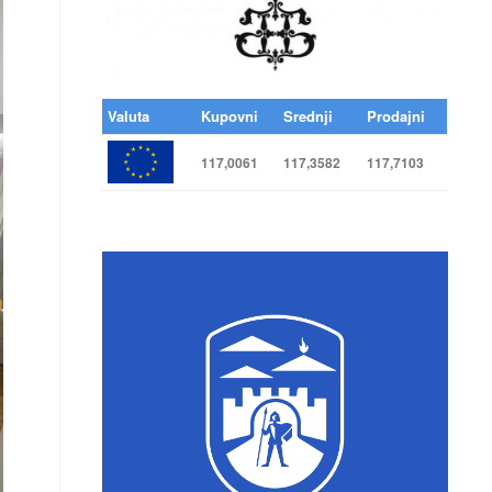
Valuta
Kupovni
Srednji
Prodajni
117,0061
117,3582
117,7103