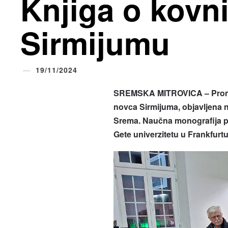
Knjiga o kovn
Sirmijumu
19/11/2024
SREMSKA MITROVICA – Promoc
novca Sirmijuma, objavljena n
Srema. Naučna monografija pr
Gete univerzitetu u Frankfurtu