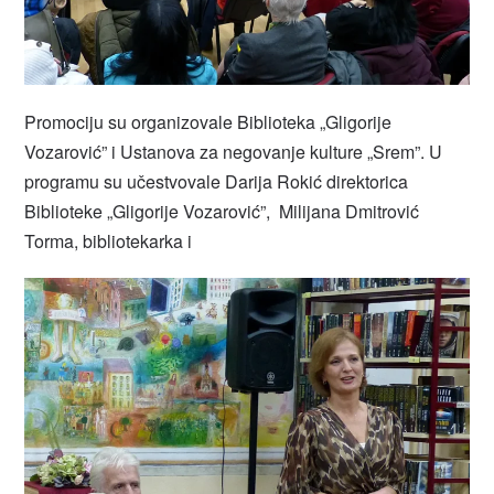
Promociju su organizovale Biblioteka „Gligorije
Vozarović” i Ustanova za negovanje kulture „Srem”. U
programu su učestvovale Darija Rokić direktorica
Biblioteke „Gligorije Vozarović”, Milijana Dmitrović
Torma, bibliotekarka i