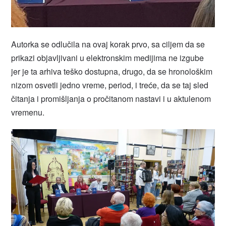
Autorka se odlučila na ovaj korak prvo, sa ciljem da se
prikazi objavljivani u elektronskim medijima ne izgube
jer je ta arhiva teško dostupna, drugo, da se hronološkim
nizom osvetli jedno vreme, period, i treće, da se taj sled
čitanja i promišljanja o pročitanom nastavi i u aktulenom
vremenu.