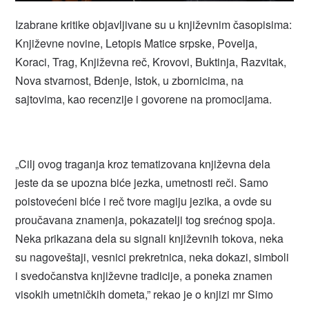
Izabrane kritike objavljivane su u književnim časopisima:
Književne novine, Letopis Matice srpske, Povelja,
Koraci, Trag, Književna reč, Krovovi, Buktinja, Razvitak,
Nova stvarnost, Bdenje, Istok, u zbornicima, na
sajtovima, kao recenzije i govorene na promocijama.
„Cilj ovog traganja kroz tematizovana književna dela
jeste da se upozna biće jezka, umetnosti reči. Samo
poistovećeni biće i reč tvore magiju jezika, a ovde su
proučavana znamenja, pokazatelji tog srećnog spoja.
Neka prikazana dela su signali književnih tokova, neka
su nagoveštaji, vesnici prekretnica, neka dokazi, simboli
i svedočanstva književne tradicije, a poneka znamen
visokih umetničkih dometa,” rekao je o knjizi mr Simo