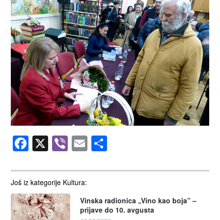
Facebook
X
Viber
Email
Share
Još iz kategorije Kultura:
Vinska radionica „Vino kao boja” –
prijave do 10. avgusta