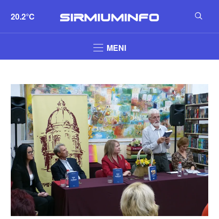
20.2°C
MENI