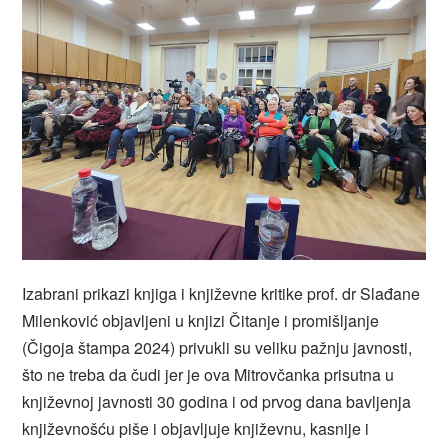
Izabrani prikazi knjiga i književne kritike prof. dr Slađane
Milenković objavljeni u knjizi Čitanje i promišljanje
(Čigoja štampa 2024) privukli su veliku pažnju javnosti,
što ne treba da čudi jer je ova Mitrovčanka prisutna u
književnoj javnosti 30 godina i od prvog dana bavljenja
književnošću piše i objavljuje književnu, kasnije i