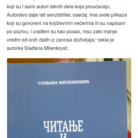
koji su i sami autori takvih dela koja proučavaju.
Autorstvo daje isti senzibilitet, osećaj. Ima ovde prikaza
koji su govoreni na književnim večerima ili su napisani
po pozivu, i urađeni su kao posao, nisu zato manje
vredni od onih datih iz zanosa doživljaja,” rekla je
autorka Slađana Milenković.