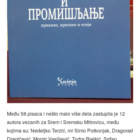
Među 58 pisaca i nešto malo više dela zastupila je 12
autora vezanih za Srem i Sremsku Mitrovicu, među
kojima su: Nedeljko Terzić, mr Simo Potkonjak, Dragorad
Dragičević, Momir Vasiljević, Todor Bjelkić, Srđan