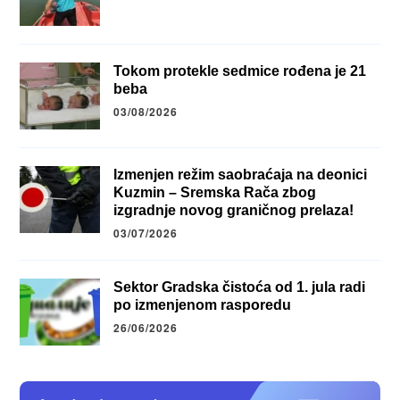
Tokom protekle sedmice rođena je 21
beba
03/08/2026
Izmenjen režim saobraćaja na deonici
Kuzmin – Sremska Rača zbog
izgradnje novog graničnog prelaza!
03/07/2026
Sektor Gradska čistoća od 1. jula radi
po izmenjenom rasporedu
26/06/2026