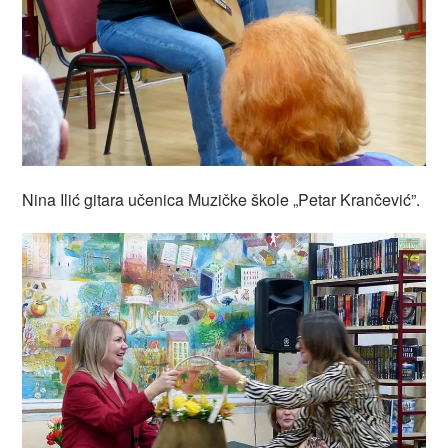
Nina Ilić gitara učenica Muzičke škole „Petar Krančević”.