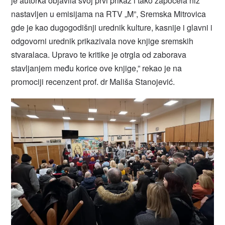
je autorka objavila svoj prvi prikaz i tako započela niz
nastavljen u emisijama na RTV „M”, Sremska Mitrovica
gde je kao dugogodišnji urednik kulture, kasnije i glavni i
odgovorni urednik prikazivala nove knjige sremskih
stvaralaca. Upravo te kritike je otrgla od zaborava
stavljanjem među korice ove knjige,” rekao je na
promociji recenzent prof. dr Mališa Stanojević.