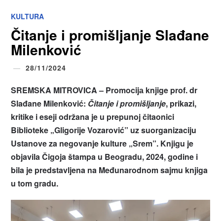
KULTURA
Čitanje i promišljanje Slađane
Milenković
28/11/2024
SREMSKA MITROVICA – Promocijа knjige prof. dr
Slađane Milenković:
Čitanje i promišljanje
,
prikazi,
kritike i eseji održana je u prepunoj čitaonici
Biblioteke „Gligorije Vozarović” uz suorganizaciju
Ustanove za negovanje kulture „Srem”. Knjigu je
objavila Čigoja štampa u Beogradu, 2024, godine i
bila je predstavljena na Međunarodnom sajmu knjiga
u tom gradu.