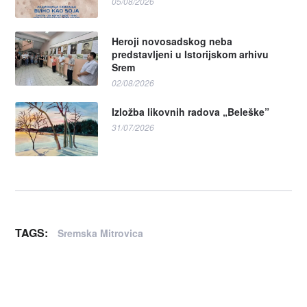
05/08/2026
Heroji novosadskog neba
predstavljeni u Istorijskom arhivu
Srem
02/08/2026
Izložba likovnih radova „Beleške”
31/07/2026
TAGS:
Sremska Mitrovica