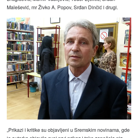
Malešević, mr Živko A. Popov, Srđan Dinčić i drugi.
„Prikazi i kritike su objavljeni u Sremskim novinama, gde