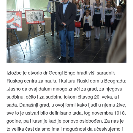
Izložbe je otvorio dr Georgi Engelhradt viši saradnik
Ruskog centra za nauku i kulturu Ruski dom u Beogradu:
„Jasno da ovaj datum mnogo znači za grad, za njegovu
sudbinu, očito i za sudbinu tokom čitavog 20. veka, a i
sada. Današnji grad, u ovoj formi kako ljudi u njemu žive,
sve to je ustvari bilo definisano tada, tog novembra 1918.
godine, pa i kasnije kad je ponovo oslobođen. Za nas je
to velika čast da smo imali mogućnost da učestvujemo i