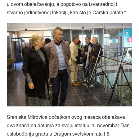
u ovom obeležavanju, a pogotovo na izvanrednoj i
stvarno jedinstvenoj lokaciji, kao što je Carska palata.”
Sremska Mitrovica početkom ovog meseca obeležava
dva značajna datuma za svoju istoriju, 1. novembar Dan
oslobođenja grada u Drugom svetskom ratu i 5.