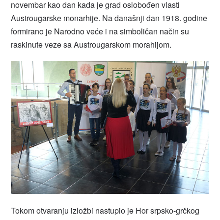
novembar kao dan kada je grad oslobođen vlasti
Austrougarske monarhije. Na današnji dan 1918. godine
formirano je Narodno veće i na simboličan način su
raskinute veze sa Austrougarskom morahijom.
Tokom otvaranju izložbi nastupio je Hor srpsko-grčkog