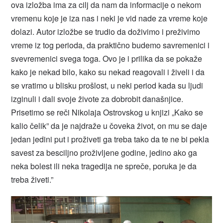
ova izložba ima za cilj da nam da informacije o nekom
vremenu koje je iza nas i neki je vid nade za vreme koje
dolazi. Autor izložbe se trudio da doživimo i preživimo
vreme iz tog perioda, da praktično budemo savremenici i
svevremenici svega toga. Ovo je i prilika da se pokaže
kako je nekad bilo, kako su nekad reagovali i živeli i da
se vratimo u blisku prošlost, u neki period kada su ljudi
izginuli i dali svoje živote za dobrobit današnjice.
Prisetimo se reči Nikolaja Ostrovskog u knjizi „Kako se
kalio čelik” da je najdraže u čoveka život, on mu se daje
jedan jedini put i proživeti ga treba tako da te ne bi pekla
savest za besciljno proživljene godine, jedino ako ga
neka bolest ili neka tragedija ne spreče, poruka je da
treba živeti.”