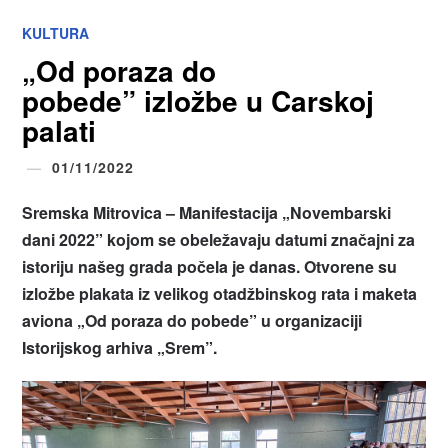
KULTURA
„Od poraza do
pobede” izložbe u Carskoj
palati
01/11/2022
Sremska Mitrovica – Manifestacija „Novembarski
dani 2022” kojom se obeležavaju datumi značajni za
istoriju našeg grada počela je danas. Otvorene su
izložbe plakata iz velikog otadžbinskog rata i maketa
aviona „Od poraza do pobede” u organizaciji
Istorijskog arhiva „Srem”.