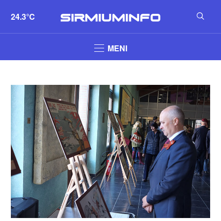
24.3°C
MENI