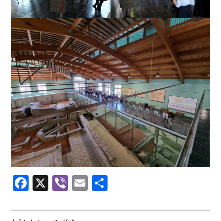
Facebook
X
Viber
Email
Share