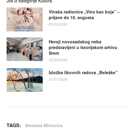
Još iz kategorije Kultura:
Vinska radionica „Vino kao boja” –
prijave do 10. avgusta
05/08/2026
Heroji novosadskog neba
predstavljeni u Istorijskom arhivu
Srem
02/08/2026
Izložba likovnih radova „Beleške”
31/07/2026
TAGS:
Sremska Mitrovica