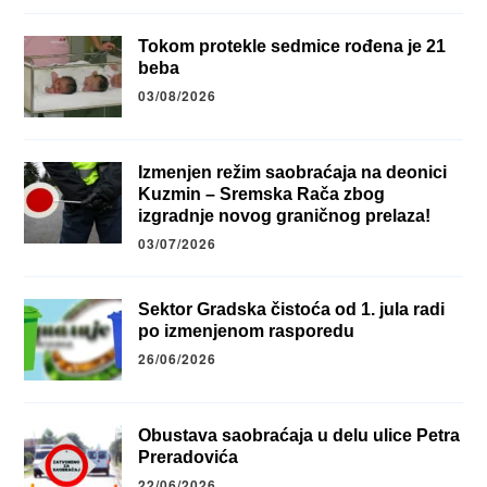
Tokom protekle sedmice rođena je 21
beba
03/08/2026
Izmenjen režim saobraćaja na deonici
Kuzmin – Sremska Rača zbog
izgradnje novog graničnog prelaza!
03/07/2026
Sektor Gradska čistoća od 1. jula radi
po izmenjenom rasporedu
26/06/2026
Obustava saobraćaja u delu ulice Petra
Preradovića
22/06/2026