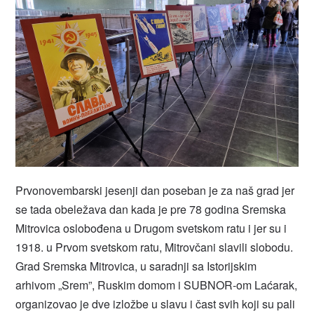
Prvonovembarski jesenji dan poseban je za naš grad jer
se tada obeležava dan kada je pre 78 godina Sremska
Mitrovica oslobođena u Drugom svetskom ratu i jer su i
1918. u Prvom svetskom ratu, Mitrovčani slavili slobodu.
Grad Sremska Mitrovica, u saradnji sa Istorijskim
arhivom „Srem”, Ruskim domom i SUBNOR-om Laćarak,
organizovao je dve izložbe u slavu i čast svih koji su pali