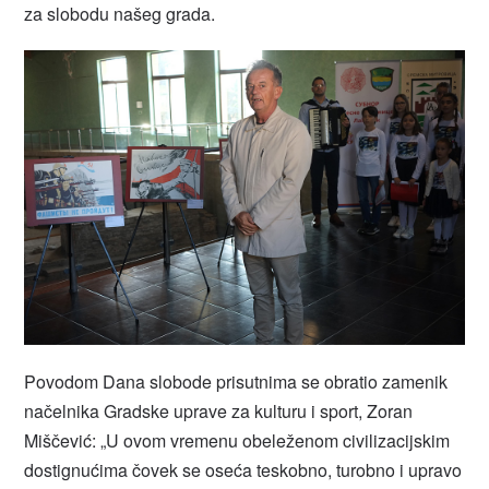
za slobodu našeg grada.
Povodom Dana slobode prisutnima se obratio zamenik
načelnika Gradske uprave za kulturu i sport, Zoran
Miščević: „U ovom vremenu obeleženom civilizacijskim
dostignućima čovek se oseća teskobno, turobno i upravo