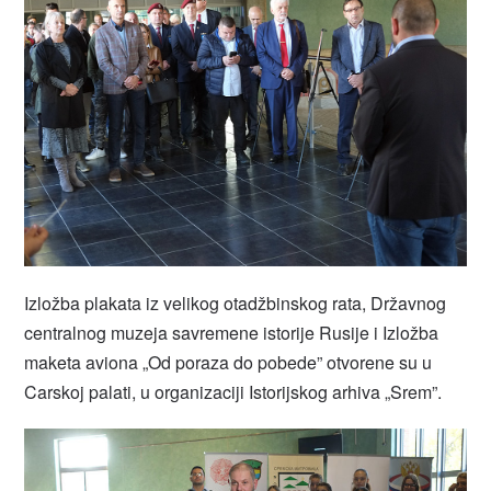
Izložba plakata iz velikog otadžbinskog rata, Državnog
centralnog muzeja savremene istorije Rusije i Izložba
maketa aviona „Od poraza do pobede” otvorene su u
Carskoj palati, u organizaciji Istorijskog arhiva „Srem”.