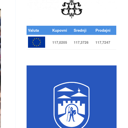
Valuta
Kupovni
Srednji
Prodajni
117,0205
117,3726
117,7247