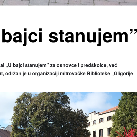
bajci stanujem
l „U bajci stanujem” za osnovce i predškolce, već
t, održan je u organizaciji mitrovačke Biblioteke „Gligorije