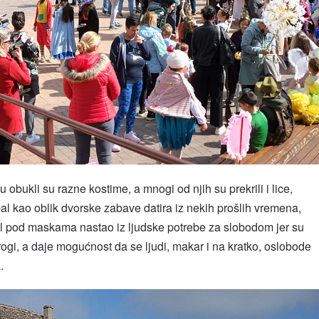
 obukli su razne kostime, a mnogi od njih su prekrili i lice,
 kao oblik dvorske zabave datira iz nekih prošlih vremena,
al pod maskama nastao iz ljudske potrebe za slobodom jer su
trogi, a daje mogućnost da se ljudi, makar i na kratko, oslobode
.