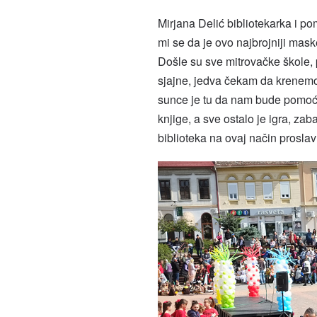
Mirjana Delić bibliotekarka i pom
mi se da je ovo najbrojniji mask
Došle su sve mitrovačke škole, pr
sjajne, jedva čekam da krenemo
sunce je tu da nam bude pomoćni
knjige, a sve ostalo je igra, z
biblioteka na ovaj način proslav