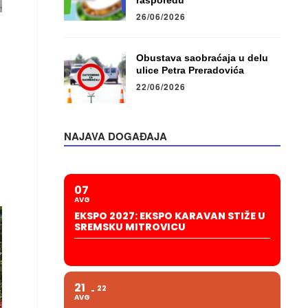
rasporedu
26/06/2026
”
Obustava saobraćaja u delu
ulice Petra Preradovića
22/06/2026
NAJAVA DOGAĐAJA
07
AVG
EKSPO 2027: EKSPO KARAVAN STIŽE U
SREMSKU MITROVICU
21
22
AVG