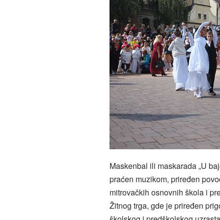
Maskenbal ili maskarada „U baj
praćen muzikom, priređen povod
mitrovačkih osnovnih škola i pr
Žitnog trga, gde je priređen pr
školskog i predškolskog uzrasta