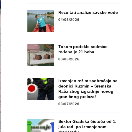
Rezultati analize savske vode
04/08/2026
Tokom protekle sedmice
rođena je 21 beba
03/08/2026
Izmenjen režim saobraćaja na
deonici Kuzmin – Sremska
Rača zbog izgradnje novog
graničnog prelaza!
03/07/2026
Sektor Gradska čistoća od 1.
jula radi po izmenjenom