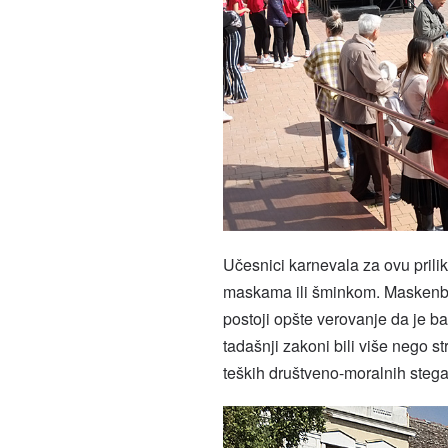
Učesnici karnevala za ovu priliku
maskama ili šminkom. Maskenbal
postoji opšte verovanje da je b
tadašnji zakoni bili više nego s
teških društveno-moralnih stega