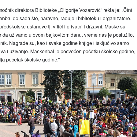
oćnik direktora Biblioteke „Gligorije Vozarović” rekla je: „Čini
enbal do sada što, naravno, raduje i biblioteku i organizatore.
edškolske ustanove tj. vrtići i privatni i državni. Maske su
 da uživamo u ovom bajkovitom danu, vreme nas je poslužilo,
k. Nagrade su, kao i svake godine knjige i isključivo samo
abava i uživanje. Maskenbal je posvećen početku školske godine,
lja početak školske godine.”