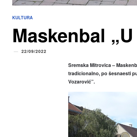
KULTURA
Maskenbal „U 
22/09/2022
Sremska Mitrovica – Maskenba
tradicionalno, po šesnaesti pu
Vozarović”.