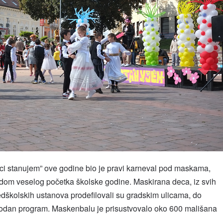
ci stanujem” ove godine bio je pravi karneval pod maskama,
om veselog početka školske godine. Maskirana deca, iz svih
edškolskih ustanova prodefilovali su gradskim ulicama, do
igodan program. Maskenbalu je prisustvovalo oko 600 mališana
.