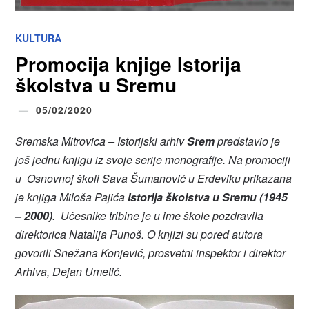
KULTURA
Promocija knjige Istorija
školstva u Sremu
05/02/2020
Sremska Mitrovica – Istorijski arhiv
Srem
predstavio je
još jednu knjigu iz svoje serije monografije. Na promociji
u Osnovnoj školi Sava Šumanović u Erdeviku prikazana
je knjiga Miloša Pajića
Istorija školstva u Sremu (1945
– 2000)
. Učesnike tribine je u ime škole pozdravila
direktorica Natalija Punoš. O knjizi su pored autora
govorili Snežana Konjević, prosvetni inspektor i direktor
Arhiva, Dejan Umetić.