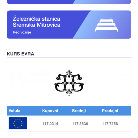
KURS EVRA
Valuta
Kupovni
Srednji
Prodajni
117,0314
117,3836
117,7358