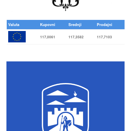
Valuta
Kupovni
Srednji
Prodajni
117,0061
117,3582
117,7103