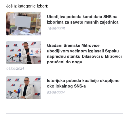
Još iz kategorije Izbori:
Ubedljiva pobeda kandidata SNS na
izborima za savete mesnih zajednica
18/08/2025
Građani Sremske Mitrovice
ubedljivom većinom izglasali Srpsku
naprednu stanku Đilasovci u Mitrovici
potučeni do nogu
04/06/2024
Istorijska pobeda koalicije okupljene
oko lokalnog SNS-a
03/06/2024