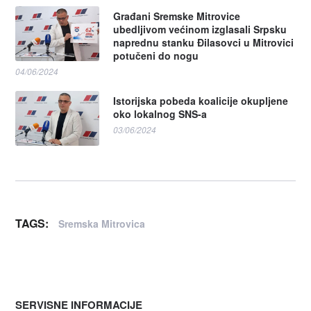
Građani Sremske Mitrovice
ubedljivom većinom izglasali Srpsku
naprednu stanku Đilasovci u Mitrovici
potučeni do nogu
04/06/2024
Istorijska pobeda koalicije okupljene
oko lokalnog SNS-a
03/06/2024
TAGS:
Sremska Mitrovica
SERVISNE INFORMACIJE