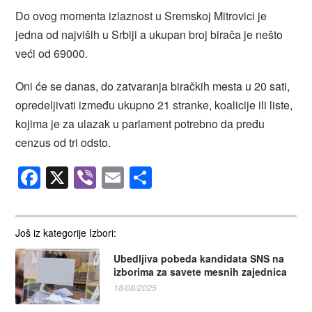
Do ovog momenta izlaznost u Sremskoj Mitrovici je
jedna od najviših u Srbiji a ukupan broj birača je nešto
veći od 69000.
Oni će se danas, do zatvaranja biračkih mesta u 20 sati,
opredeljivati između ukupno 21 stranke, koalicije ili liste,
kojima je za ulazak u parlament potrebno da pređu
cenzus od tri odsto.
Facebook
X
Viber
Email
Share
Još iz kategorije Izbori:
Ubedljiva pobeda kandidata SNS na
izborima za savete mesnih zajednica
18/08/2025