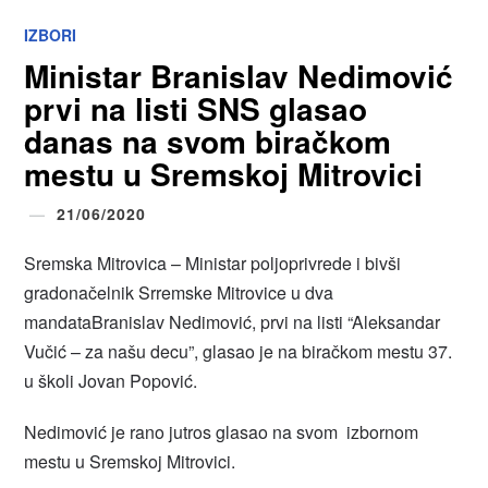
IZBORI
Ministar Branislav Nedimović
prvi na listi SNS glasao
danas na svom biračkom
mestu u Sremskoj Mitrovici
21/06/2020
Sremska Mitrovica – Ministar poljoprivrede i bivši
gradonačelnik Srremske Mitrovice u dva
mandataBranislav Nedimović, prvi na listi “Aleksandar
Vučić – za našu decu”, glasao je na biračkom mestu 37.
u školi Jovan Popović.
Nedimović je rano jutros glasao na svom izbornom
mestu u Sremskoj Mitrovici.