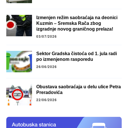
Izmenjen režim saobraćaja na deonici
Kuzmin – Sremska Rača zbog
izgradnje novog graničnog prelaza!
03/07/2026
Sektor Gradska čistoća od 1. jula radi
po izmenjenom rasporedu
26/06/2026
Obustava saobraćaja u delu ulice Petra
Preradovića
22/06/2026