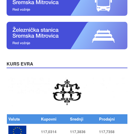
KURS EVRA
Valuta
Kupovni
Srednji
Prodajni
117,0314
117,3836
117,7358