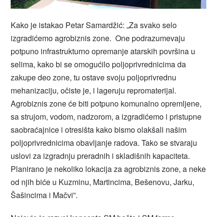
Kako je istakao Petar Samardžić: „Za svako selo
izgradićemo agrobiznis zone. One podrazumevaju
potpuno infrastrukturno opremanje atarskih površina u
selima, kako bi se omogućilo poljoprivrednicima da
zakupe deo zone, tu ostave svoju poljoprivrednu
mehanizaciju, očiste je, i lageruju repromaterijal.
Agrobiznis zone će biti potpuno komunalno opremljene,
sa strujom, vodom, nadzorom, a izgradićemo i pristupne
saobraćajnice i otresišta kako bismo olakšali našim
poljoprivrednicima obavljanje radova. Tako se stvaraju
uslovi za izgradnju preradnih i skladišnih kapaciteta.
Planirano je nekoliko lokacija za agrobiznis zone, a neke
od njih biće u Kuzminu, Martincima, Bešenovu, Jarku,
Šašincima i Mačvi”.