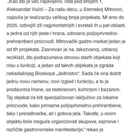
„Kao što je već najavljeno, lista pod brojem 1,
Aleksandar Vučić – Za našu decu, u Sremskoj Mitrovici,
najavila je realizaciju velikog broja projekata. Mi smo do
2025. izdvojili 25 najprioritetnijih i svrstali ih u pet oblasti,
a jedna od njih jeste i hrana, odnosno poljoprivredno-
prehrambeni proizvodi. Mitrovački gastro-market jedan je
od tih projekata. Zasnovan je na, takozvanoj, urbanoj
reciklaži, što podrazumeva obnovu starih objekata koji
nisu u funkciji, a jedan od takvih objekata je zgrada
nekadašnjeg Bioskopa „Jedinstvo”. Sada će ona dobiti
jednu novu namenu, novi izgled i funkciju, a to je
prodavnica hrane, sa restoranom, kuhinjom i bazarom.
Taj objekat će biti specijalizovan isključivo za lokalne
proizvode, kako primarne poljoprivredno-prehrambene,
tako i prerađivačke, ali i gotova jela. Takođe, u ovom
objektu biće moguće organizovati skupove, sajmove i
različite gastronomske manifestacije,” rekao je