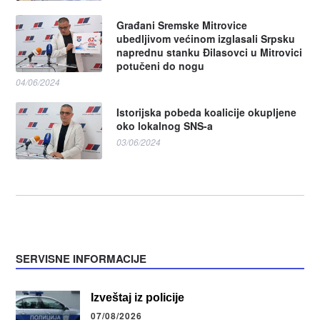
Građani Sremske Mitrovice
ubedljivom većinom izglasali Srpsku
naprednu stanku Đilasovci u Mitrovici
potučeni do nogu
04/06/2024
Istorijska pobeda koalicije okupljene
oko lokalnog SNS-a
03/06/2024
SERVISNE INFORMACIJE
Izveštaj iz policije
07/08/2026