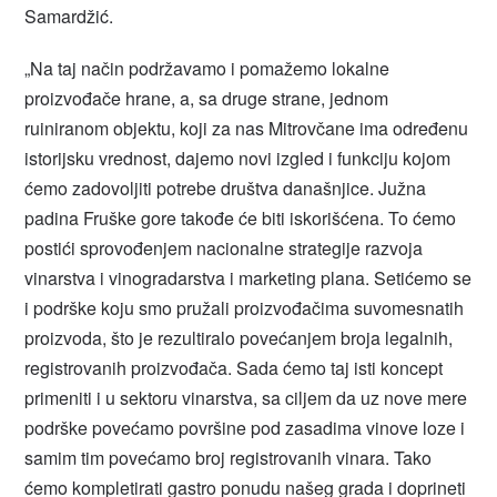
Samardžić.
„Na taj način podržavamo i pomažemo lokalne
proizvođače hrane, a, sa druge strane, jednom
ruiniranom objektu, koji za nas Mitrovčane ima određenu
istorijsku vrednost, dajemo novi izgled i funkciju kojom
ćemo zadovoljiti potrebe društva današnjice. Južna
padina Fruške gore takođe će biti iskorišćena. To ćemo
postići sprovođenjem nacionalne strategije razvoja
vinarstva i vinogradarstva i marketing plana. Setićemo se
i podrške koju smo pružali proizvođačima suvomesnatih
proizvoda, što je rezultiralo povećanjem broja legalnih,
registrovanih proizvođača. Sada ćemo taj isti koncept
primeniti i u sektoru vinarstva, sa ciljem da uz nove mere
podrške povećamo površine pod zasadima vinove loze i
samim tim povećamo broj registrovanih vinara. Tako
ćemo kompletirati gastro ponudu našeg grada i doprineti