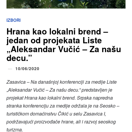
IZBORI
Hrana kao lokalni brend –
jedan od projekata Liste
„Aleksandar Vučić – Za našu
decu.”
10/06/2020
Zasavica – Na današnjoj konferenciji za medije Liste
„
Aleksandar Vučić – Za našu decu.” predstavljen je
projekat Hrana kao lokalni brend. Srpska napredna
stranka konferenciju za medije održala je na Seosko –
turističkom domaćinstvu Čikić u selu Zasavica I,
podržavajući proizvođače hrane, ali i razvoj seoskog
turizma.