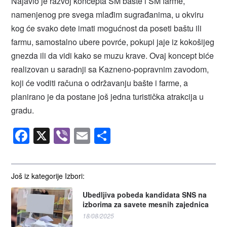
Najavio je razvoj koncepta SM bašte i SM farme,
namenjenog pre svega mlađim sugrađanima, u okviru
kog će svako dete imati mogućnost da poseti baštu ili
farmu, samostalno ubere povrće, pokupi jaje iz kokošijeg
gnezda ili da vidi kako se muzu krave. Ovaj koncept biće
realizovan u saradnji sa Kazneno-popravnim zavodom,
koji će voditi računa o održavanju bašte i farme, a
planirano je da postane još jedna turistička atrakcija u
gradu.
Facebook
X
Viber
Email
Share
Još iz kategorije Izbori:
Ubedljiva pobeda kandidata SNS na
izborima za savete mesnih zajednica
18/08/2025