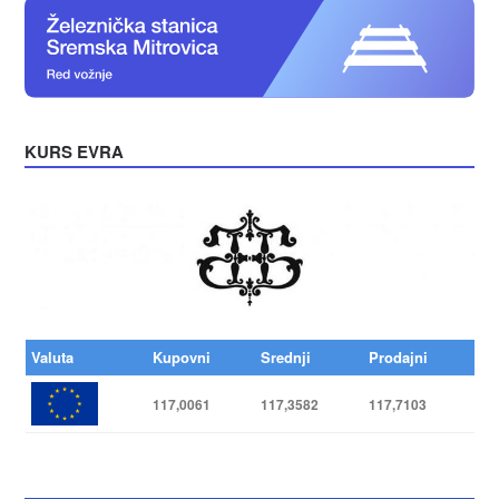
KURS EVRA
Valuta
Kupovni
Srednji
Prodajni
117,0061
117,3582
117,7103