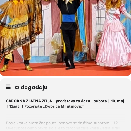
O događaju
ČAROBNA ZLATNA ŽELJA | predstava za decu | subota | 10. maj
| 12sati | Pozorište
„
Dobrica Milutinović
”
Posle kratke praznične pauze, ponovo se družimo subotom u 12.
Ove subote ćemo otkriti koja je to čarobna želja kralja Zlatka. Kralj