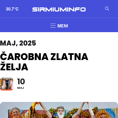
30.7°C
MENI
MAJ, 2025
ČAROBNA ZLATNA
ŽELJA
10
MAJ