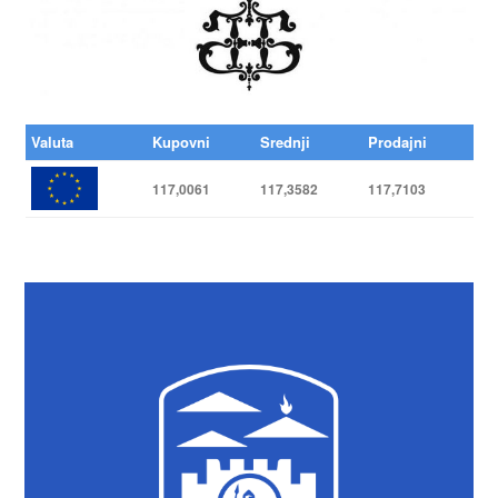
Valuta
Kupovni
Srednji
Prodajni
117,0061
117,3582
117,7103