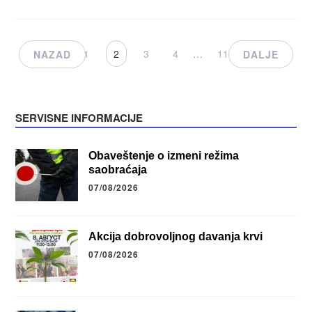
1
2
3
4
…
11
NAZAD
DALJE
SERVISNE INFORMACIJE
Obaveštenje o izmeni režima
saobraćaja
07/08/2026
Akcija dobrovoljnog davanja krvi
07/08/2026