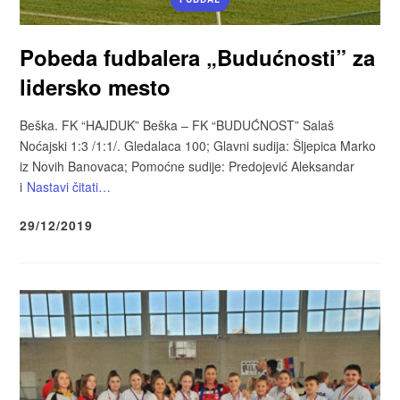
Pobeda fudbalera „Budućnosti” za
lidersko mesto
Beška. FK “HAJDUK” Beška – FK “BUDUĆNOST” Salaš
Noćajski 1:3 /1:1/. Gledalaca 100; Glavni sudija: Šljepica Marko
iz Novih Banovaca; Pomoćne sudije: Predojević Aleksandar
i
Nastavi čitati…
29/12/2019