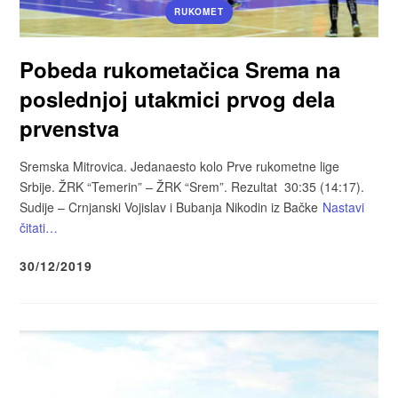
RUKOMET
Pobeda rukometačica Srema na
poslednjoj utakmici prvog dela
prvenstva
Sremska Mitrovica. Jedanaesto kolo Prve rukometne lige
Srbije. ŽRK “Temerin” – ŽRK “Srem”. Rezultat 30:35 (14:17).
Sudije – Crnjanski Vojislav i Bubanja Nikodin iz Bačke
Nastavi
čitati…
30/12/2019