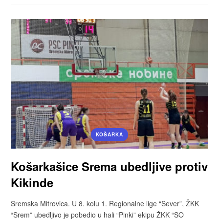
KOŠARKA
Košarkašice Srema ubedljive protiv
Kikinde
Sremska Mitrovica. U 8. kolu 1. Regionalne lige “Sever”, ŽKK
“Srem” ubedljivo je pobedio u hali “Pinki” ekipu ŽKK “SO