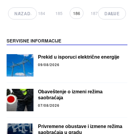
1
…
184
185
186
187
188
NAZAD
DALJE
SERVISNE INFORMACIJE
Prekid u isporuci električne energije
09/08/2026
Obaveštenje o izmeni režima
saobraćaja
07/08/2026
Privremene obustave i izmene režima
saobraćaja u gradu