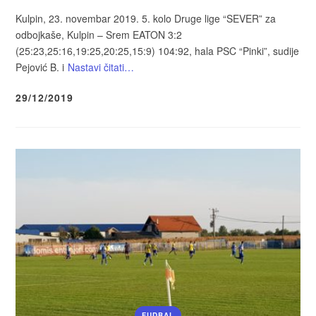
Kulpin, 23. novembar 2019. 5. kolo Druge lige “SEVER” za
odbojkaše, Kulpin – Srem EATON 3:2
(25:23,25:16,19:25,20:25,15:9) 104:92, hala PSC “Pinki”, sudije
Pejović B. i
Nastavi čitati…
29/12/2019
FUDBAL