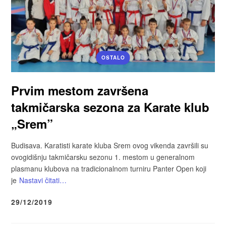
OSTALO
Prvim mestom završena
takmičarska sezona za Karate klub
„Srem”
Budisava. Karatisti karate kluba Srem ovog vikenda završili su
ovogidišnju takmičarsku sezonu 1. mestom u generalnom
plasmanu klubova na tradicionalnom turniru Panter Open koji
je
Nastavi čitati…
29/12/2019