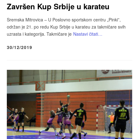
Završen Kup Srbije u karateu
Sremska Mitrovica – U Poslovno sportskom centru „Pinki”,
održan je 21. po redu Kup Srbije u karateu za takmičare svih
uzrasta i kategorija. Takmičare je
Nastavi čitati…
30/12/2019