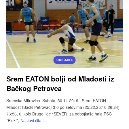
ODBOJKA
Srem EATON bolji od Mladosti iz
Bačkog Petrovca
Sremska Mitrovica. Subota, 30.11.2019., Srem EATON –
Mladost (Bački Petrovac) 3:0 po setovima (25:22,25:10,26:24)
76:56, 6. kolo Druge lige “SEVER” za odbojkaše hala PSC
“Pinki”,
Nastavi čitati…