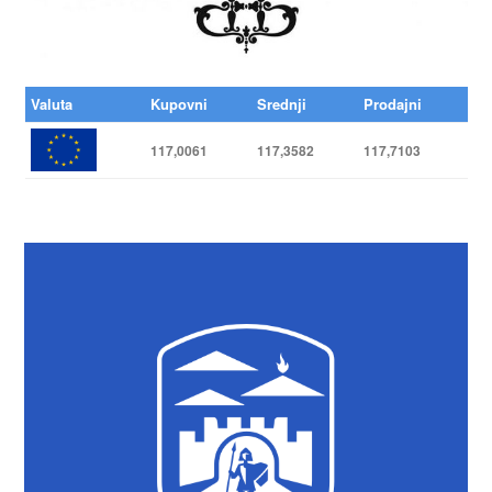
Valuta
Kupovni
Srednji
Prodajni
117,0061
117,3582
117,7103