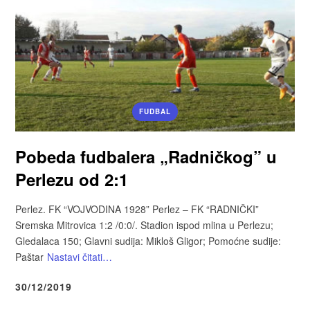
FUDBAL
Pobeda fudbalera „Radničkog” u
Perlezu od 2:1
Perlez. FK “VOJVODINA 1928” Perlez – FK “RADNIČKI”
Sremska Mitrovica 1:2 /0:0/. Stadion ispod mlina u Perlezu;
Gledalaca 150; Glavni sudija: Mikloš Gligor; Pomoćne sudije:
Paštar
Nastavi čitati…
30/12/2019