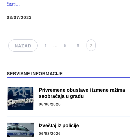
čitati…
08/07/2023
1
…
5
6
7
NAZAD
SERVISNE INFORMACIJE
Privremene obustave i izmene režima
saobraćaja u gradu
06/08/2026
Izveštaj iz policije
06/08/2026