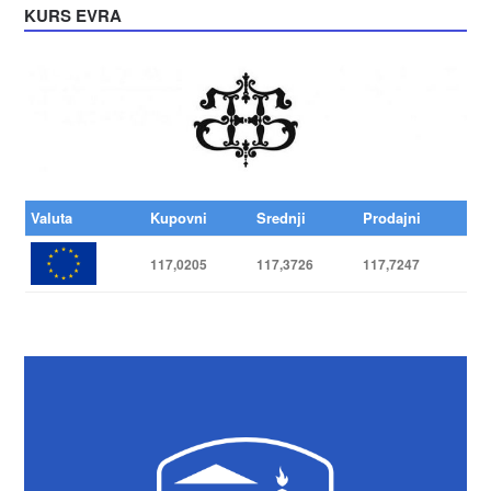
KURS EVRA
Valuta
Kupovni
Srednji
Prodajni
117,0205
117,3726
117,7247