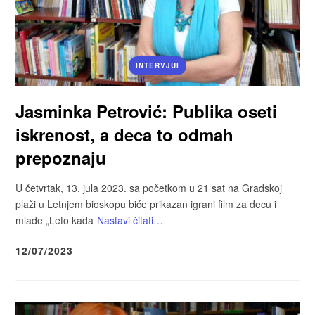
INTERVJUI
Jasminka Petrović: Publika oseti
iskrenost, a deca to odmah
prepoznaju
U četvrtak, 13. jula 2023. sa početkom u 21 sat na Gradskoj
plaži u Letnjem bioskopu biće prikazan igrani film za decu i
mlade „Leto kada
Nastavi čitati…
12/07/2023