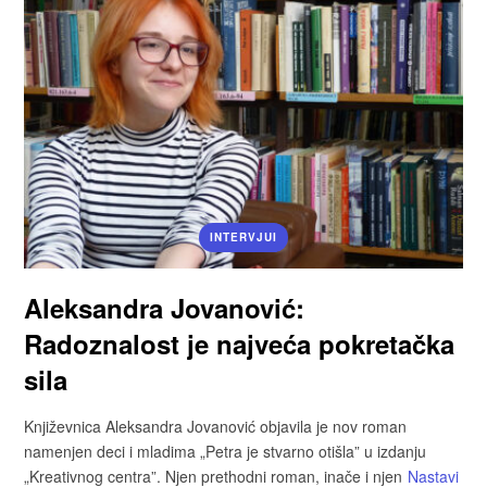
INTERVJUI
Aleksandra Jovanović:
Radoznalost je najveća pokretačka
sila
Književnica Aleksandra Jovanović objavila je nov roman
namenjen deci i mladima „Petra je stvarno otišla” u izdanju
„Kreativnog centra”. Njen prethodni roman, inače i njen
Nastavi